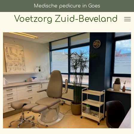
Medische pedicure in Goes
Ga
direct
Voetzorg Zuid-Beveland
naar
de
hoofdinhoud